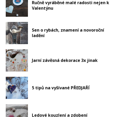
Ručně vyráběné malé radosti nejen k
Valentýnu
Sen o rybách, znamení a novoroční
ladění
Jarní závěsná dekorace 3x jinak
5 tipů na vyšívané PŘEDJAŘÍ
Ledové kouzlení a zdobení