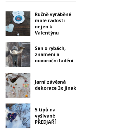
Ručně vyráběné
malé radosti
nejen k
Valentýnu
Sen o rybách,
znamení a
novoroční ladění
Jarní závěsná
dekorace 3x jinak
5 tipů na
vyšívané
PŘEDJAŘÍ