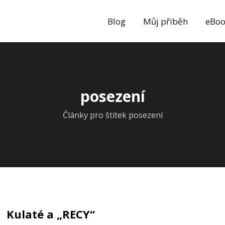
Blog
Můj příběh
eBoo
posezení
Články pro štítek posezení
Kulaté a „RECY“