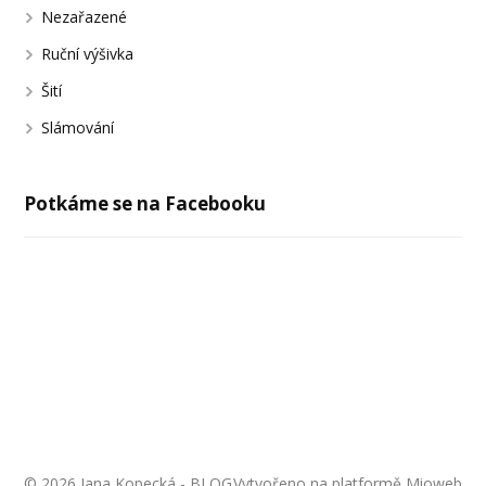
Nezařazené
Ruční výšivka
Šití
Slámování
Potkáme se na Facebooku
© 2026 Jana Kopecká - BLOG
Vytvořeno na platformě
Mioweb