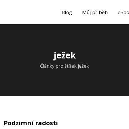
Blog
Můj příběh
eBoo
ježek
Články pro štítek ježek
Podzimní radosti