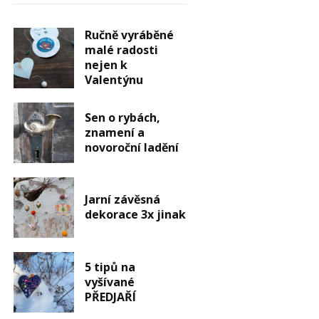
Ručně vyráběné
malé radosti
nejen k
Valentýnu
Sen o rybách,
znamení a
novoroční ladění
Jarní závěsná
dekorace 3x jinak
5 tipů na
vyšívané
PŘEDJAŘÍ